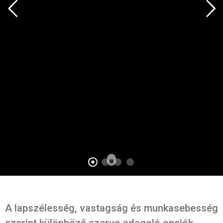
A lapszélesség, vastagság és munkasebesség
szerint különböző szervo adagoló opciók