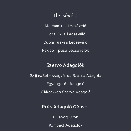
Llecsévélő
Mechanikus Lecsévélő
Hidraulikus Lecsévélő
Dupla Tüskés Lecsévélő
Raklap Típusú Lecsévélők
Szervo Adagolók
Szíjjas/Sebességváltós Szervo Adagoló
Egyengetős Adagoló
Cikkcakkos Szervo Adagoló
Prés Adagoló Gépsor
Bulánkig Orok
Kompakt Adagolók