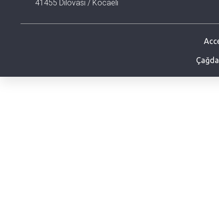
41455 Dilovası / Kocaeli
Acce
Çağdaş