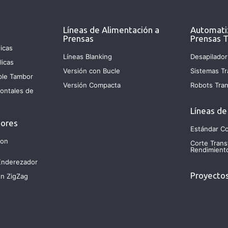
Líneas de Alimentación a
Automati
Prensas
Prensas T
icas
Líneas Blanking
Desapilador
licas
Versión con Bucle
Sistemas Tr
ble Tambor
Versión Compacta
Robots Tran
ontales de
Líneas de
dores
Estándar Co
con
Corte Trans
Rendimient
Enderezador
Proyectos
en ZigZag