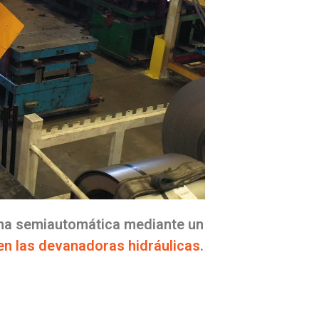
rma semiautomática mediante un
en las devanadoras hidráulicas
.