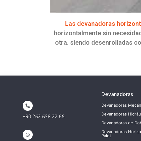
Las devanadoras horizonta
horizontalmente sin necesida
otra. siendo desenrolladas co
Devanadoras
Devanadoras Mecán
Devanadoras Hidráu
+90 262 658 22 66
Devanadoras de Do
Devanadoras Horizp
Palet