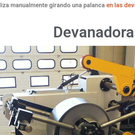
aliza manualmente girando una palanca
en las de
Devanadoras