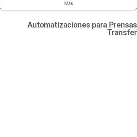
Más
Prensas
Robots Transfer Prensa
Automatizaciones para Prensas
Transfer