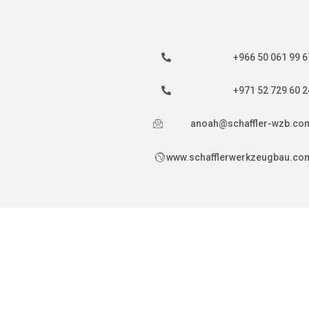
+966 50 061 99 6
+971 52 729 60 2
anoah@schaffler-wzb.co
www.schafflerwerkzeugbau.co
i