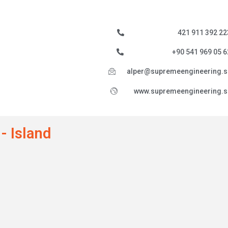
421 911 392 22
+90 541 969 05 6
alper@supremeengineering.s
www.supremeengineering.s
- Island