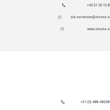
+45 51 20 13 8
ole.sorensen@olsons.s
www.olsons.s
+31 (0) 488-48208