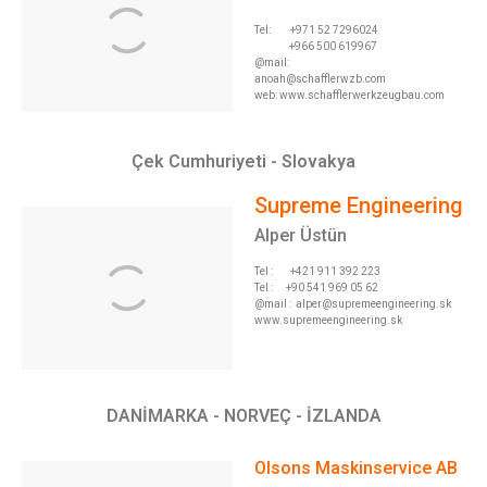
Tel:
+971 52 7296024
+966 500 619967
@mail:
anoah@schafflerwzb.com
web: www.schafflerwerkzeugbau.com
Çek Cumhuriyeti - Slovakya
Supreme Engineering
Alper Üstün
Tel : +421 911 392 223
Tel : +90 541 969 05 62
@mail :
alper@supremeengineering.sk
www.supremeengineering.sk
DANİMARKA - NORVEÇ - İZLANDA
Olsons Maskinservice AB