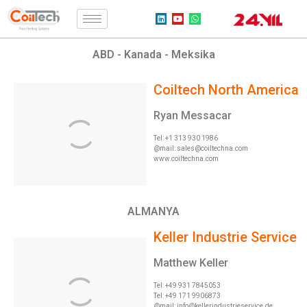
ABD - Kanada - Meksika
Coiltech North America
Ryan Messacar
Tel: +1 313 930 1986
@mail:
sales@coiltechna.com
www.coiltechna.com
ALMANYA
Keller Industrie Service
Matthew Keller
Tel: +49 931 7845053
Tel: +49 171 9906873
@mail:
info@kellerindustrieservice.de