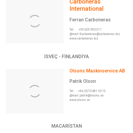
Carboneras
International
Ferran Carboneras
Tel: +39 629 390 571
@mail:
fcarboneras@carboneras.biz
www.carboneras.biz
İSVEÇ - FİNLANDİYA
Olsons Maskinservice AB
Patrik Olson
Tel: +46 (0)70 681 30 15
@mail:
patrik@olsons.se
www.olsıns.se
MACARİSTAN