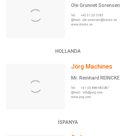
Ole Grunnet Sorensen
Tel: +45 51 20 13 83
@mail:
ole.sorensen@olsons.se
www.olsons.se
HOLLANDA
Jörg Machines
Mr. Reinhard REINCKE
Tel: +31 (0) 488-482087
@mail:
info@jorg.com
www.jorg.com
İSPANYA