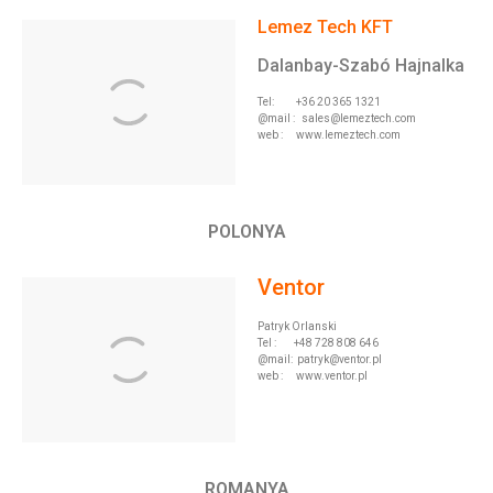
Lemez Tech KFT
Dalanbay-Szabó Hajnalka
Tel: +36 20 365 1321
@mail :
sales@lemeztech.com
web : www.lemeztech.com
POLONYA
Ventor
Patryk Orlanski
Tel :
+48 728 808 646
@mail:
patryk@ventor.pl
web :
www.ventor.pl
ROMANYA