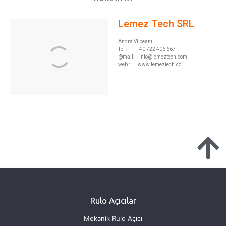
Lemez Tech SRL
Andra Vilceanu
Tel : +40 722 406 667
@mail :
info@lemeztech.com
web : www.lemeztech.co
Rulo Açıcılar
Mekanik Rulo Açıcı