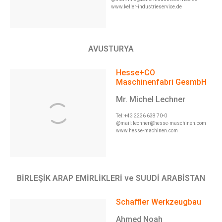
www.keller-industrieservice.de
AVUSTURYA
Hesse+CO
Maschinenfabri
GesmbH
Mr. Michel Lechner
Tel: +43 2236 638 70-0
@mail:
lechner@hesse-maschinen.com
www.hesse-machinen.com
BİRLEŞİK ARAP EMİRLİKLERİ ve SUUDİ ARABİSTAN
Schaffler Werkzeugbau
Ahmed Noah