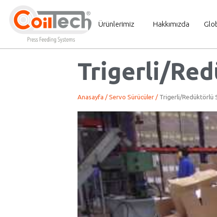
Ürünlerimiz
Hakkımızda
Glo
Trigerli/Red
Anasayfa
/
Servo Sürücüler
/
Trigerli/Redüktörlü 