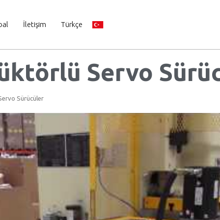
bal
İletişim
Türkçe
üktörlü Servo Sürü
Servo Sürücüler