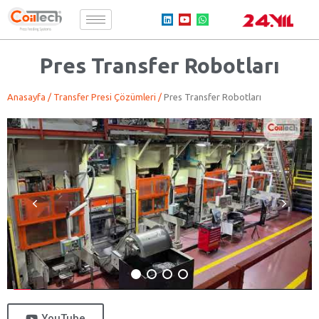
Pres Transfer Robotları
An
as
ayfa
/
Transfer Presi Çözümleri
/
Pres Transfer Robotları
YouTube